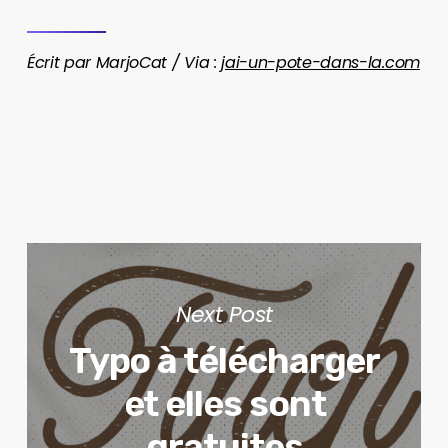
Écrit par MarjoCat / Via :
jai-un-pote-dans-la.com
Next Post
Typo à télécharger
et elles sont
gratuites