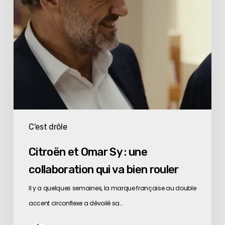
collaboration
qui
va
bien
rouler
C'est drôle
Citroën et Omar Sy : une
collaboration qui va bien rouler
Il y a quelques semaines, la marque française au double
accent circonflexe a dévoilé sa…