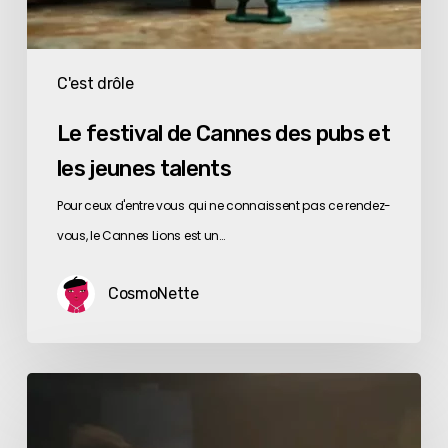
C'est drôle
Le festival de Cannes des pubs et
les jeunes talents
Pour ceux d'entre vous qui ne connaissent pas ce rendez-
vous, le Cannes Lions est un…
CosmoNette
Le
match
le