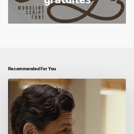
Recommended For You
Citroën
et
Omar
Sy
:
une