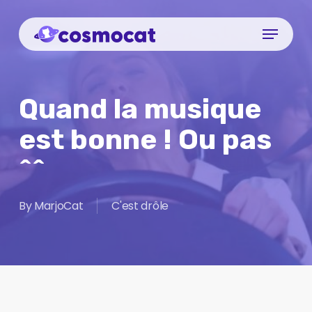
Skip
Menu
to
Close
main
Menu
content
Quand la musique
est bonne ! Ou pas
^^
By
MarjoCat
C'est drôle