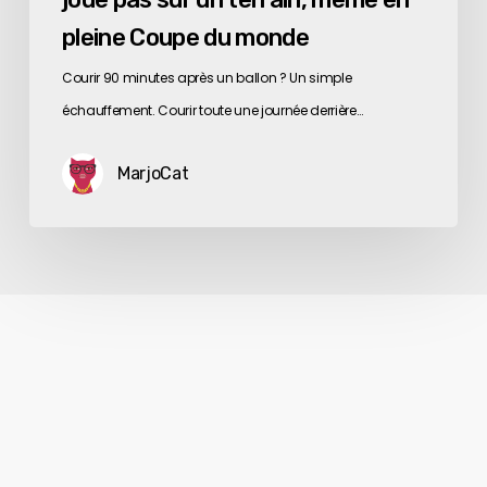
monde
pleine Coupe du monde
Courir 90 minutes après un ballon ? Un simple
échauffement. Courir toute une journée derrière…
MarjoCat