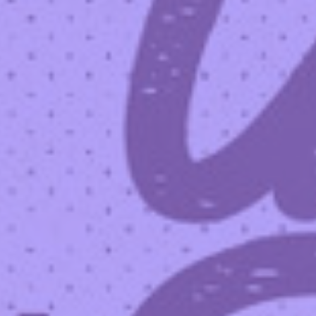
By
CosmoCat
C'est CosmoCat