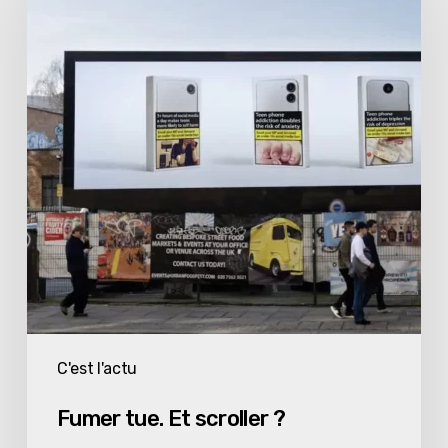
Et
scroller
?
C'est l'actu
Fumer tue. Et scroller ?