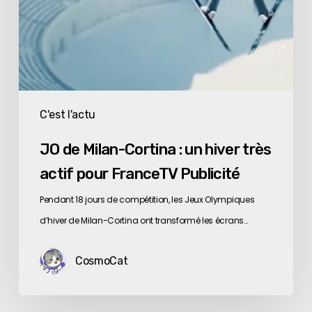
pour
FranceTV
Publicité
C'est l'actu
JO de Milan-Cortina : un hiver très
actif pour FranceTV Publicité
Pendant 18 jours de compétition, les Jeux Olympiques
d’hiver de Milan-Cortina ont transformé les écrans…
CosmoCat