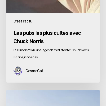
C'est l'actu
Les pubs les plus cultes avec
Chuck Norris
Le 19 mars 2026, une légende s’est éteinte : Chuck Norris,
86 ans, icône des…
CosmoCat
Fumer
tue.