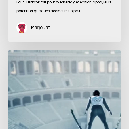
Faut-il frapper fort pour toucher la génération Alpha, leurs
parents et quelques décideurs un peu…
MarjoCat
JO
de
Milan-
Cortina
:
un
hiver
très
actif