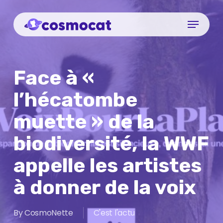
Skip
Menu
to
Close
main
Menu
content
Face à «
l’hécatombe
muette » de la
biodiversité, la WWF
appelle les artistes
à donner de la voix
By
CosmoNette
C'est l'actu