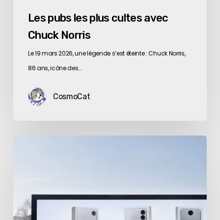
Les pubs les plus cultes avec
Chuck Norris
Le 19 mars 2026, une légende s’est éteinte : Chuck Norris,
86 ans, icône des…
CosmoCat
Fumer
tue.
Et
scroller
?