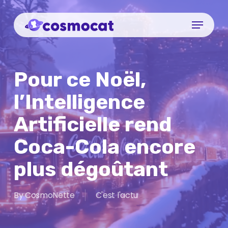
Skip
Menu
to
Close
main
Menu
content
Pour ce Noël,
l’Intelligence
Artificielle rend
Coca-Cola encore
plus dégoûtant
By
CosmoNette
C'est l'actu