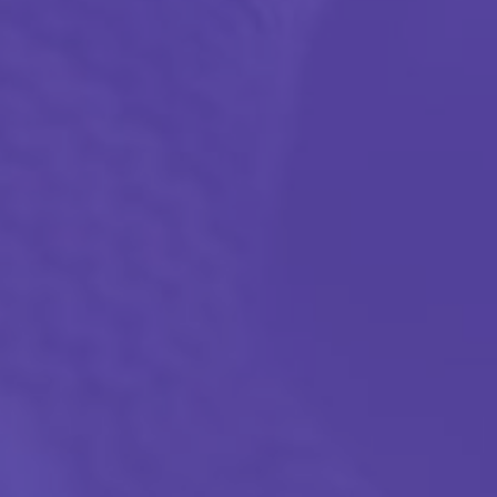
By
CosmoAnanas
C'est drôle
Coup de cœur