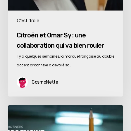
C'est drôle
Citroën et Omar Sy : une
collaboration qui va bien rouler
Il y a quelques semaines, la marque française au double
accent circonflexe a dévoilé sa…
CosmoNette
Le
festival
de