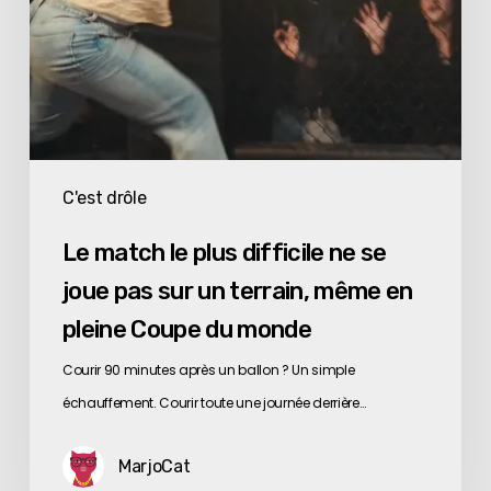
sur
un
terrain,
même
en
pleine
C'est drôle
Coupe
Le match le plus difficile ne se
du
joue pas sur un terrain, même en
monde
pleine Coupe du monde
Courir 90 minutes après un ballon ? Un simple
échauffement. Courir toute une journée derrière…
MarjoCat