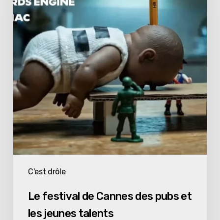
Cannes
des
pubs
et
les
jeunes
talents
C'est drôle
Le festival de Cannes des pubs et
les jeunes talents