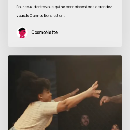
Pour ceux d'entre vous qui ne connaissent pas ce rendez-
vous, le Cannes Lions est un…
CosmoNette
Le
match
le
plus
difficile
ne
se
joue
pas