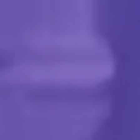
By
MarjoCat
C'est drôle