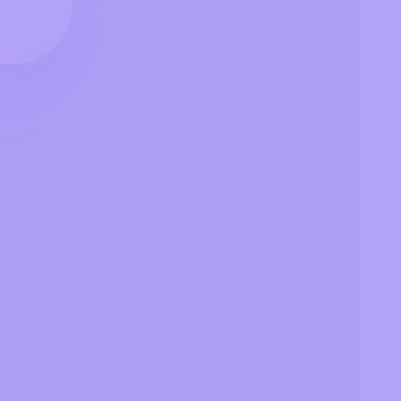
By
CosmoCat
C'est CosmoCat