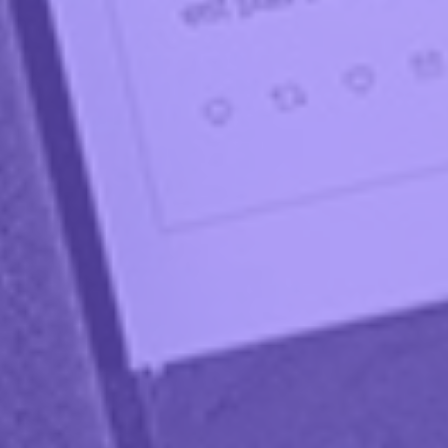
By
CosmoAnanas
C'est drôle