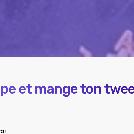
pe et mange ton tweet
a !