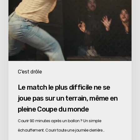
joue
pas
sur
un
terrain,
même
en
pleine
C'est drôle
Coupe
Le match le plus difficile ne se
du
joue pas sur un terrain, même en
monde
pleine Coupe du monde
Courir 90 minutes après un ballon ? Un simple
échauffement. Courir toute une journée derrière…