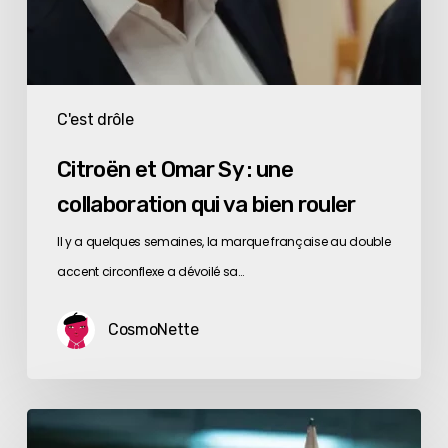
C'est drôle
Citroën et Omar Sy : une
collaboration qui va bien rouler
Il y a quelques semaines, la marque française au double
accent circonflexe a dévoilé sa…
CosmoNette
Le