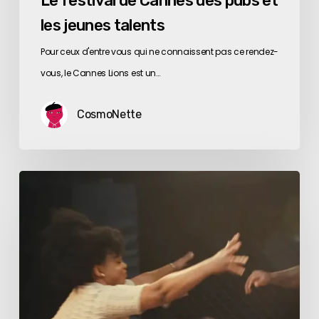
Le festival de Cannes des pubs et
les jeunes talents
Pour ceux d'entre vous qui ne connaissent pas ce rendez-
vous, le Cannes Lions est un…
CosmoNette
Le
match
le
plus
difficile
ne
se