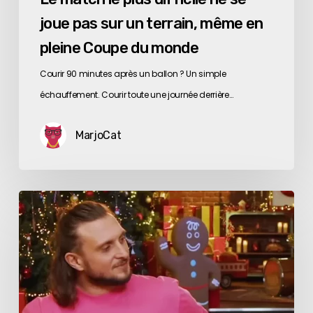
du
joue pas sur un terrain, même en
monde
pleine Coupe du monde
Courir 90 minutes après un ballon ? Un simple
échauffement. Courir toute une journée derrière…
MarjoCat
McFly
et
Carlito
lancent
leurs
chips