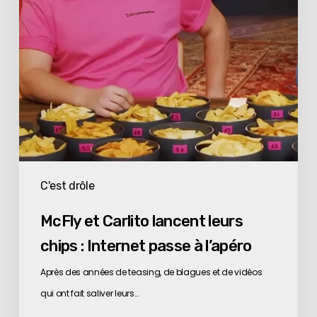
:
Internet
passe
à
l’apéro
C'est drôle
McFly et Carlito lancent leurs
chips : Internet passe à l’apéro
Après des années de teasing, de blagues et de vidéos
qui ont fait saliver leurs…