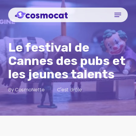
Skip
Menu
to
Close
main
Menu
content
Le festival de
Cannes des pubs et
les jeunes talents
By
CosmoNette
C'est drôle