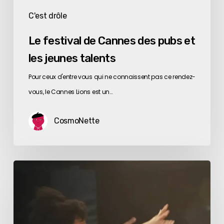
C'est drôle
Le festival de Cannes des pubs et
les jeunes talents
Pour ceux d'entre vous qui ne connaissent pas ce rendez-
vous, le Cannes Lions est un…
CosmoNette
Le
match
le
plus