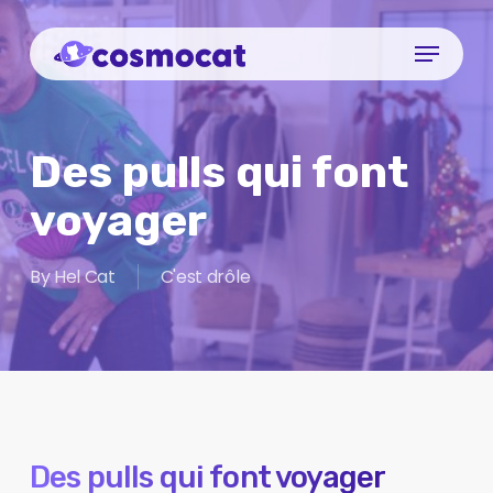
Skip
Menu
to
Close
main
Menu
content
Des pulls qui font
voyager
By
Hel Cat
C'est drôle
Des pulls qui font voyager