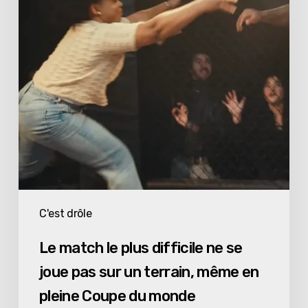
difficile
ne
se
joue
pas
sur
un
terrain,
même
en
pleine
C'est drôle
Coupe
Le match le plus difficile ne se
du
joue pas sur un terrain, même en
monde
pleine Coupe du monde