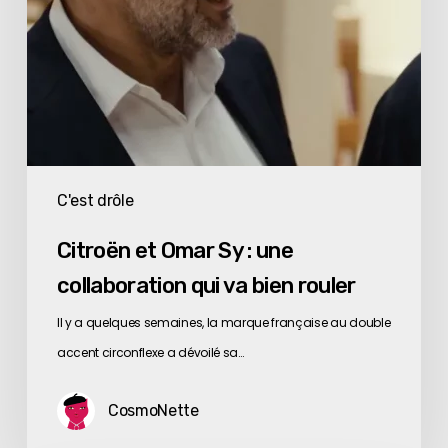
va
bien
rouler
C'est drôle
Citroën et Omar Sy : une
collaboration qui va bien rouler
Il y a quelques semaines, la marque française au double
accent circonflexe a dévoilé sa…
CosmoNette