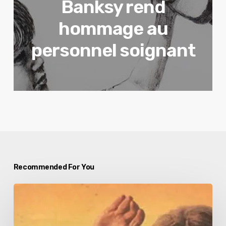
Banksy rend
hommage au
personnel soignant
Recommended For You
Les
pubs
les