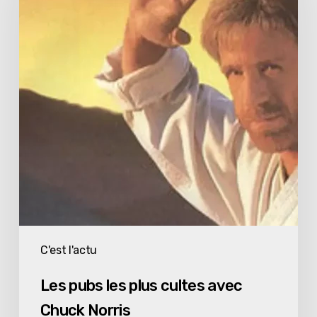
plus
cultes
avec
Chuck
Norris
C'est l'actu
Les pubs les plus cultes avec
Chuck Norris