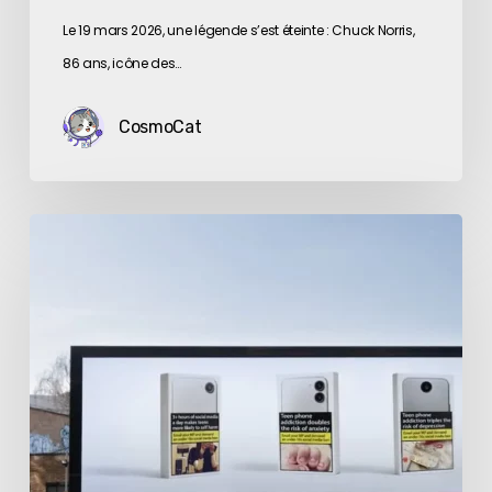
Le 19 mars 2026, une légende s’est éteinte : Chuck Norris,
86 ans, icône des…
CosmoCat
Fumer
tue.
Et
scroller
?