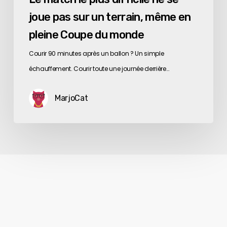
du
joue pas sur un terrain, même en
monde
pleine Coupe du monde
Courir 90 minutes après un ballon ? Un simple
échauffement. Courir toute une journée derrière…
MarjoCat