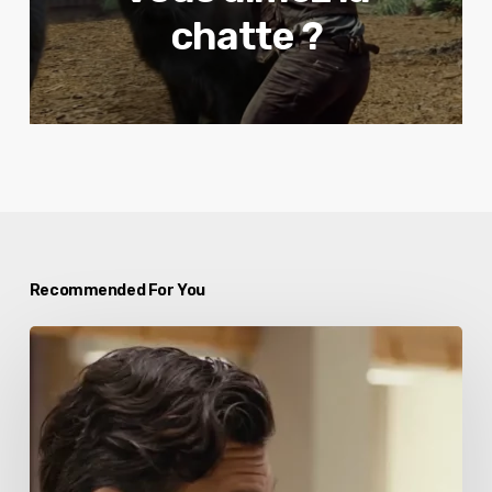
chatte ?
Recommended For You
Citroën
et
Omar
Sy
: