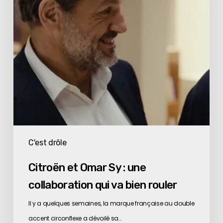
une
collaboration
qui
va
bien
rouler
C'est drôle
Citroën et Omar Sy : une
collaboration qui va bien rouler
Il y a quelques semaines, la marque française au double
accent circonflexe a dévoilé sa…