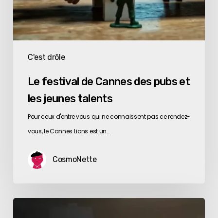
C'est drôle
Le festival de Cannes des pubs et
les jeunes talents
Pour ceux d'entre vous qui ne connaissent pas ce rendez-
vous, le Cannes Lions est un…
CosmoNette
Le