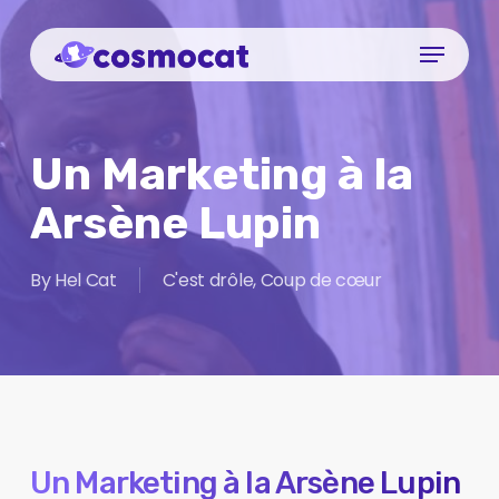
Skip
Menu
to
Close
main
Menu
content
Un Marketing à la
Arsène Lupin
By
Hel Cat
C'est drôle
,
Coup de cœur
Un Marketing à la Arsène Lupin