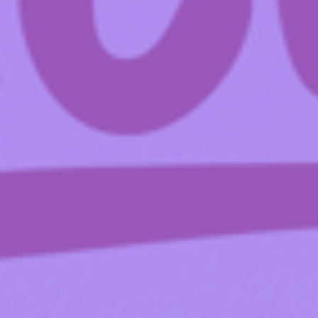
By
CosmoCat
C'est CosmoCat