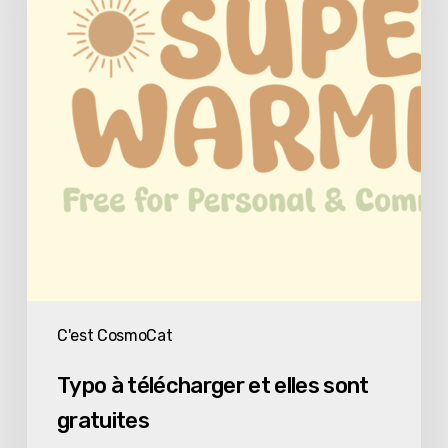
et
elles
sont
gratuites
C'est CosmoCat
Typo à télécharger et elles sont
gratuites