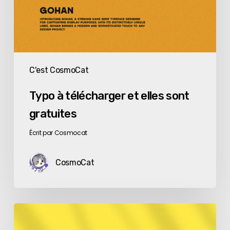
C'est CosmoCat
Typo à télécharger et elles sont
gratuites
Écrit par Cosmocat
CosmoCat
Typo
à