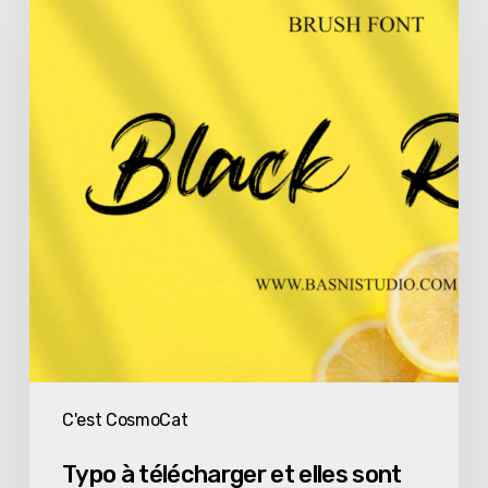
télécharger
et
elles
sont
gratuites
C'est CosmoCat
Typo à télécharger et elles sont