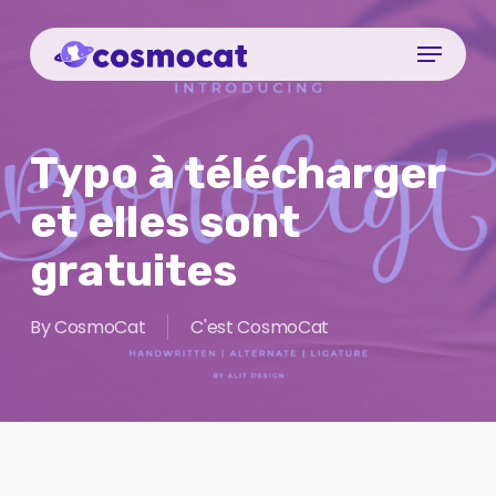
Skip
Menu
to
Close
main
Menu
content
Typo à télécharger
et elles sont
gratuites
By
CosmoCat
C'est CosmoCat