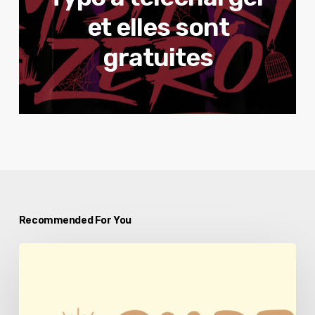
et elles sont
gratuites
Recommended For You
Typo
à
télécharger