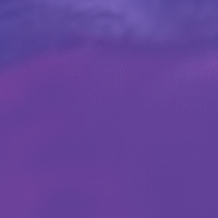
By
CosmoCat
C'est drôle