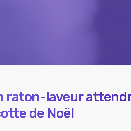
un raton-laveur attend
tte de Noël