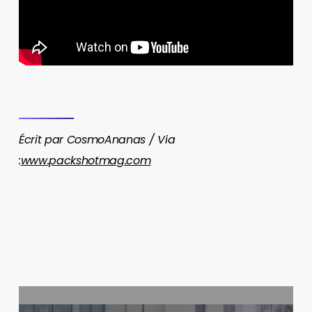
Écrit par CosmoAnanas / Via
:
www.packshotmag.com