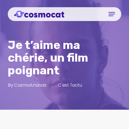
Skip
Menu
to
Close
main
Menu
content
Je t’aime ma
chérie, un film
poignant
By
CosmoAnanas
C'est l'actu