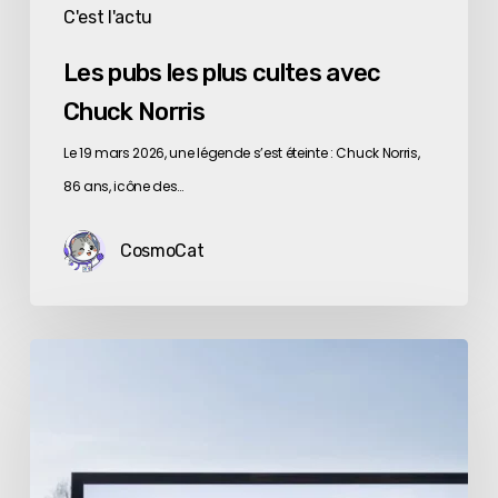
C'est l'actu
Les pubs les plus cultes avec
Chuck Norris
Le 19 mars 2026, une légende s’est éteinte : Chuck Norris,
86 ans, icône des…
CosmoCat
Fumer
tue.
Et
scroller
?