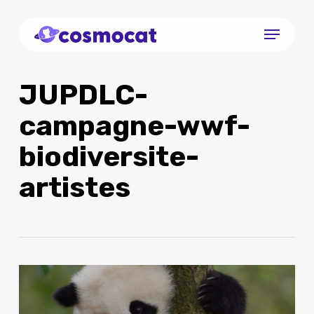
Skip
Menu
to
Close
main
Menu
content
JUPDLC-
campagne-wwf-
biodiversite-
artistes