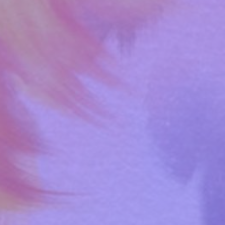
By
CosmoCat
C'est l'actu