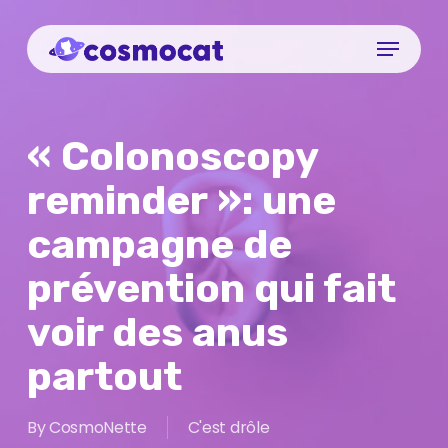
Skip
Menu
to
Close
main
Menu
content
« Colonoscopy
reminder »: une
campagne de
prévention qui fait
voir des anus
partout
By
CosmoNette
C'est drôle