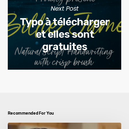
Next Post
Typo à télécharger
et elles sont
gratuites
Recommended For You
Citroën