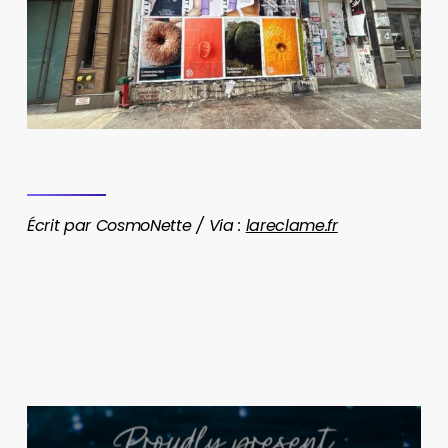
Écrit par CosmoNette / Via :
lareclame.fr