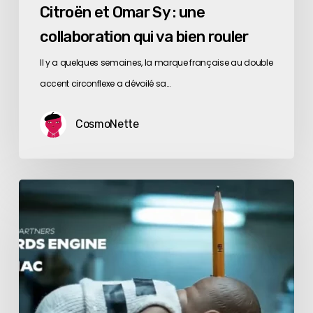
Citroën et Omar Sy : une
collaboration qui va bien rouler
Il y a quelques semaines, la marque française au double
accent circonflexe a dévoilé sa…
CosmoNette
Le
festival
de
Cannes
des
pubs