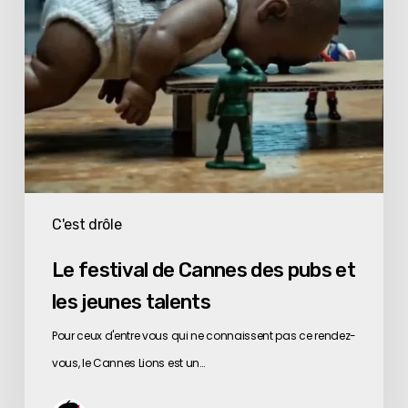
et
les
jeunes
talents
C'est drôle
Le festival de Cannes des pubs et
les jeunes talents
Pour ceux d'entre vous qui ne connaissent pas ce rendez-
vous, le Cannes Lions est un…