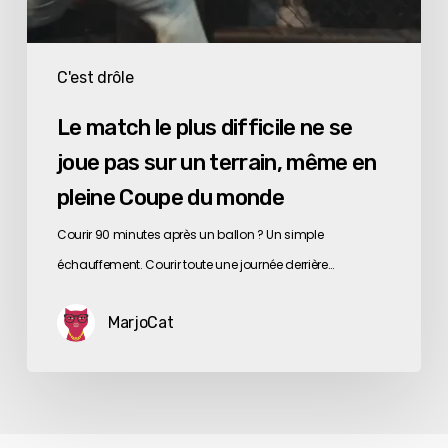
même
en
pleine
C'est drôle
Coupe
Le match le plus difficile ne se
du
joue pas sur un terrain, même en
monde
pleine Coupe du monde
Courir 90 minutes après un ballon ? Un simple
échauffement. Courir toute une journée derrière…
MarjoCat