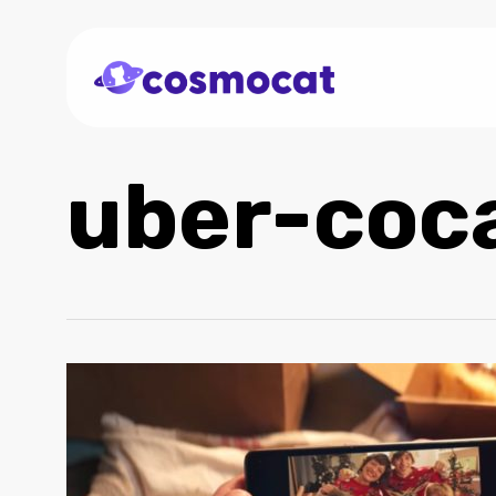
Skip
to
main
content
uber-coc