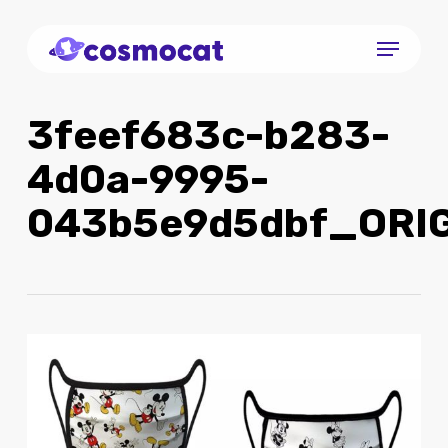
Skip
Menu
to
Close
main
Menu
content
3feef683c-b283-
4d0a-9995-
043b5e9d5dbf_ORI