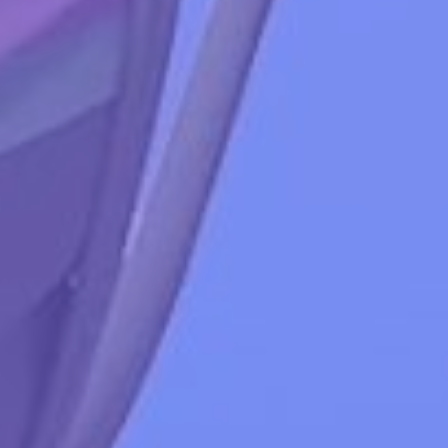
By
CosmoAnanas
C'est drôle