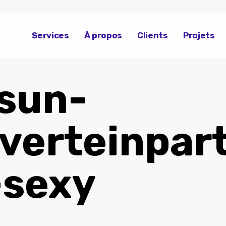
Services
À propos
Clients
Projets
isun-
verteinpar
-sexy