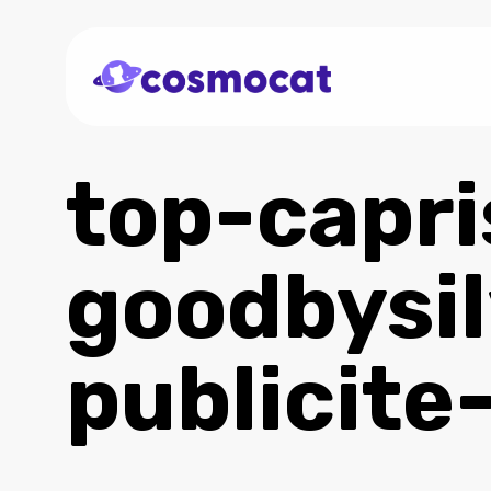
Skip
to
main
content
top-capr
goodbysil
publicite