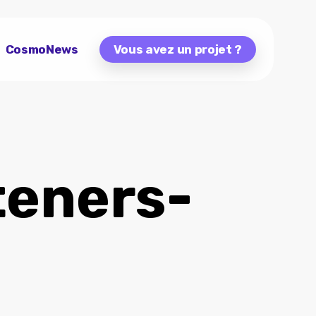
CosmoNews
Vous avez un projet ?
teners-