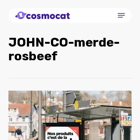
Skip
Menu
to
Close
main
Menu
content
JOHN-CO-merde-
rosbeef