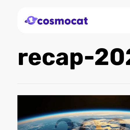
Skip
to
main
content
recap-20