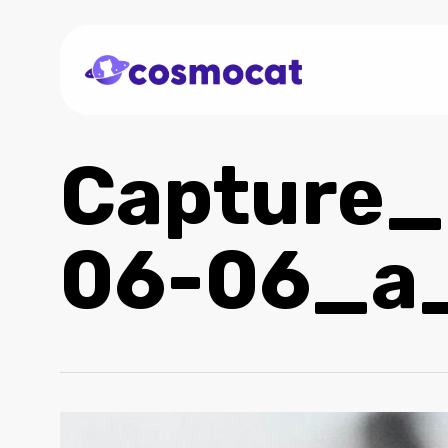
Skip
to
main
content
Capture
06-06_a_