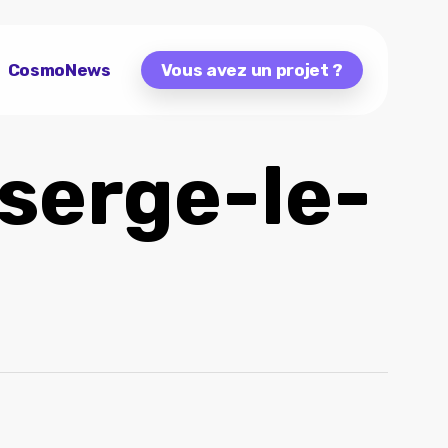
CosmoNews
Vous avez un projet ?
serge-le-