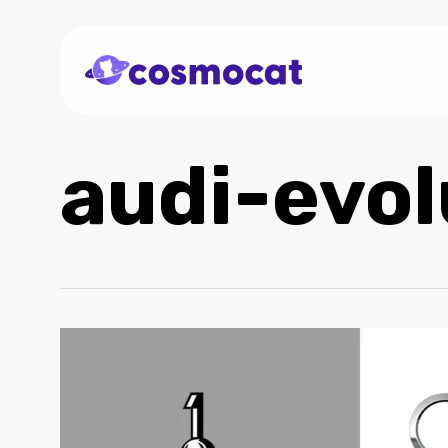
Skip
to
main
content
audi-evol