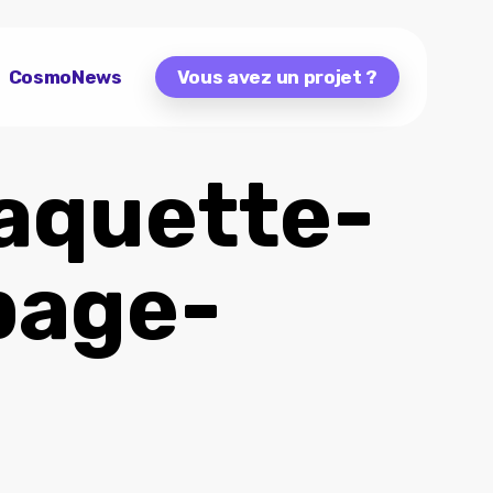
CosmoNews
Vous avez un projet ?
aquette-
page-