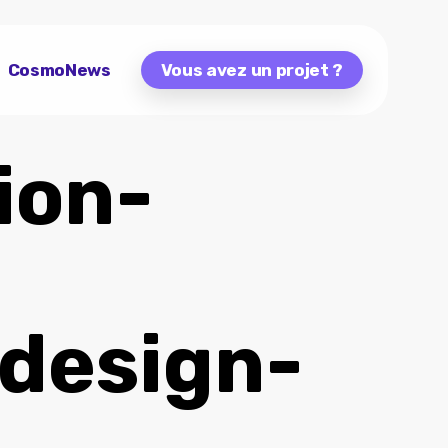
CosmoNews
Vous avez un projet ?
ion-
design-