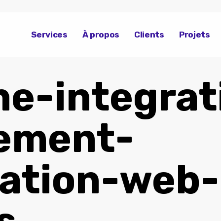
Services
À propos
Clients
Projets
ine-integrat
ement-
ration-web-