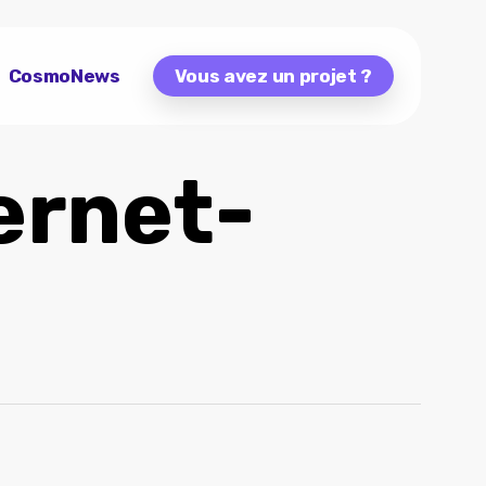
CosmoNews
Vous avez un projet ?
ernet-