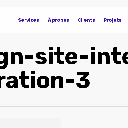
Services
À propos
Clients
Projets
n-site-int
ration-3