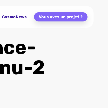
CosmoNews
Vous avez un projet ?
nce-
enu-2