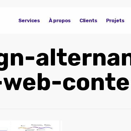
Services
À propos
Clients
Projets
gn-alterna
-web-cont