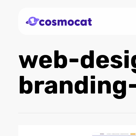
Skip
to
main
content
web-desi
branding