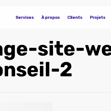
Services
À propos
Clients
Projets
age-site-w
nseil-2