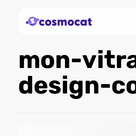
Skip
to
main
content
mon-vitr
design-co