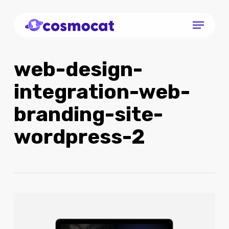
Skip
Menu
to
Close
main
Menu
content
web-design-
integration-web-
branding-site-
wordpress-2