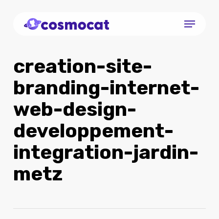
Skip
Menu
to
Close
main
Menu
content
creation-site-
branding-internet-
web-design-
developpement-
integration-jardin-
metz