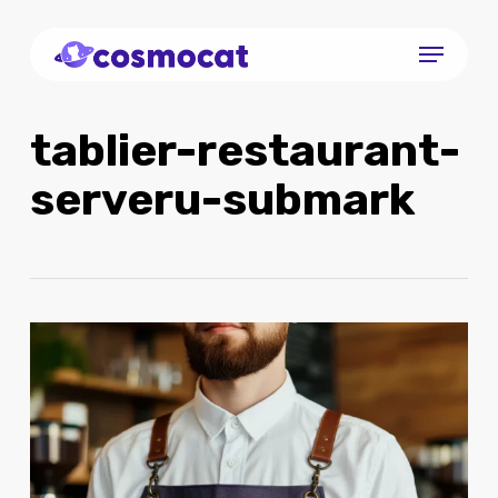
Skip
Menu
to
Close
main
Menu
content
tablier-restaurant-
serveru-submark