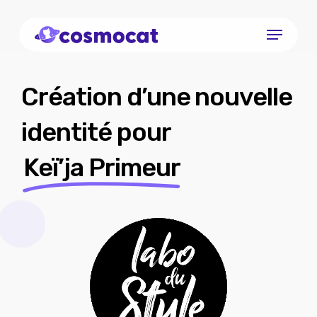
Skip
Menu
to
Close
main
Menu
content
Création d’une nouvelle
identité pour
Keï’ja Primeur