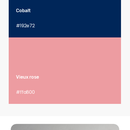
Cobalt
#192e72
Vieux rose
#ffa800