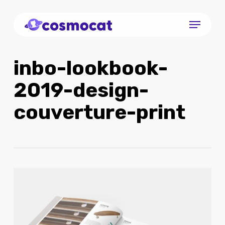
Skip
Menu
to
Close
main
Menu
content
inbo-lookbook-
2019-design-
couverture-print