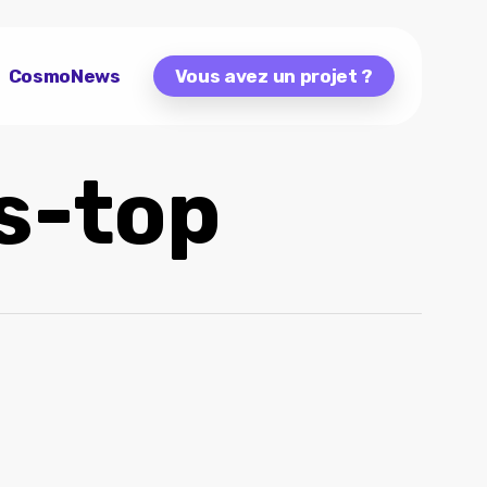
CosmoNews
Vous avez un projet ?
s-top