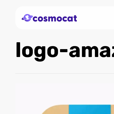
Skip
to
main
content
logo-ama