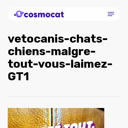
Skip
Menu
to
Close
main
Menu
content
vetocanis-chats-
chiens-malgre-
tout-vous-laimez-
GT1