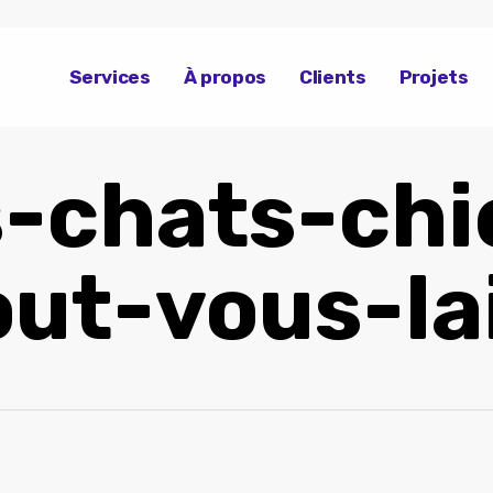
Services
À propos
Clients
Projets
s-chats-chi
out-vous-l