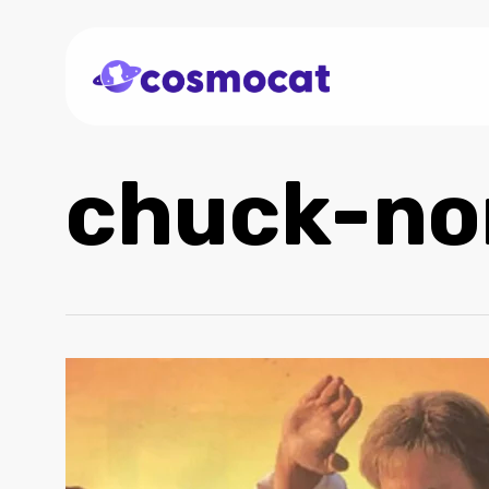
Skip
to
main
content
chuck-no