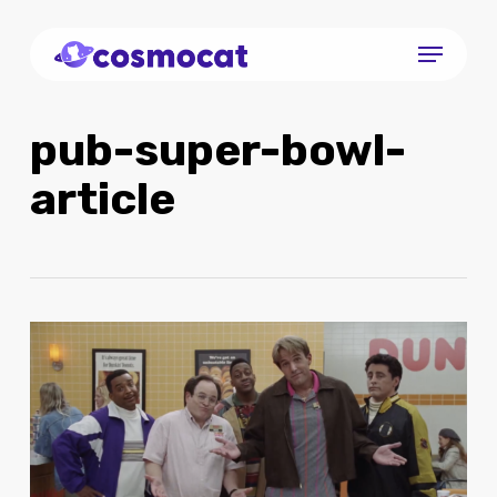
Skip
Menu
to
Close
main
Menu
content
pub-super-bowl-
article