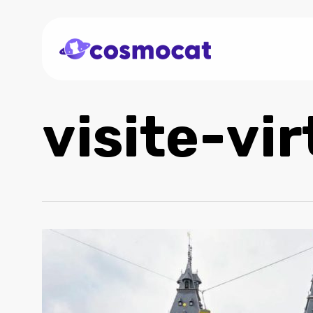
Skip
to
main
content
visite-vir