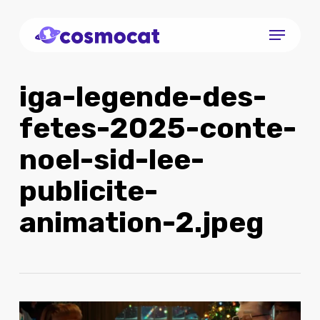
Skip
Menu
to
Close
main
Menu
content
iga-legende-des-
fetes-2025-conte-
noel-sid-lee-
publicite-
animation-2.jpeg