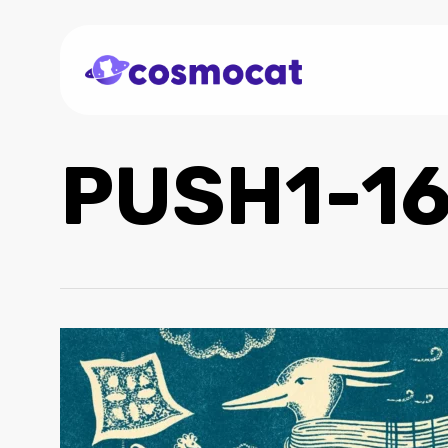
Skip
to
main
content
PUSH1-16