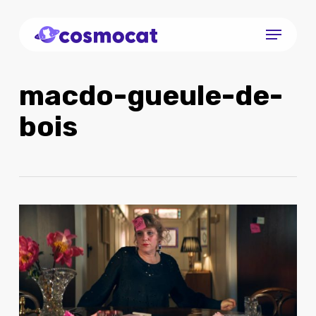
Skip
Menu
to
Close
main
Menu
content
macdo-gueule-de-
bois